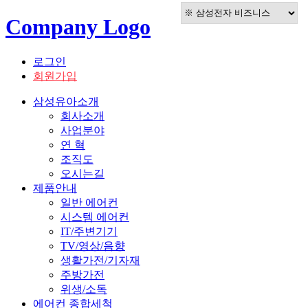
Company Logo
로그인
회원가입
삼성유아소개
회사소개
사업분야
연 혁
조직도
오시는길
제품안내
일반 에어컨
시스템 에어컨
IT/주변기기
TV/영상/음향
생활가전/기자재
주방가전
위생/소독
에어컨 종합세척