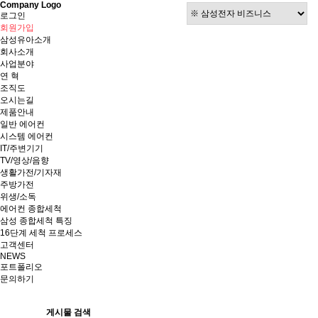
Company Logo
로그인
회원가입
삼성유아소개
회사소개
사업분야
연 혁
조직도
오시는길
제품안내
일반 에어컨
시스템 에어컨
IT/주변기기
TV/영상/음향
생활가전/기자재
주방가전
위생/소독
에어컨 종합세척
삼성 종합세척 특징
16단계 세척 프로세스
고객센터
NEWS
포트폴리오
문의하기
게시물 검색