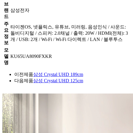
브
랜
삼성전자
드
주
타이젠OS, 넷플릭스, 유튜브, 미러링, 음성인식 / 사운드:
요
돌비디지털 / 스피커: 2.0채널 / 출력: 20W / HDMI(전체): 3
정
개 / USB: 2개 / Wi-Fi / Wi-Fi 다이렉트 / LAN / 블루투스
보
모
델
KU65UA8090FXKR
명
이전제품
삼성 Crystal UHD 189cm
다음제품
삼성 Crystal UHD 125cm