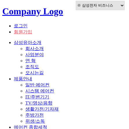
Company Logo
로그인
회원가입
삼성유아소개
회사소개
사업분야
연 혁
조직도
오시는길
제품안내
일반 에어컨
시스템 에어컨
IT/주변기기
TV/영상/음향
생활가전/기자재
주방가전
위생/소독
에어컨 종합세척