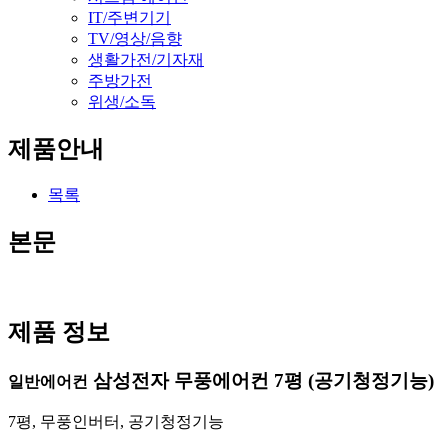
IT/주변기기
TV/영상/음향
생활가전/기자재
주방가전
위생/소독
제품안내
목록
본문
제품 정보
삼성전자 무풍에어컨 7평 (공기청정기능)
일반에어컨
7평, 무풍인버터, 공기청정기능