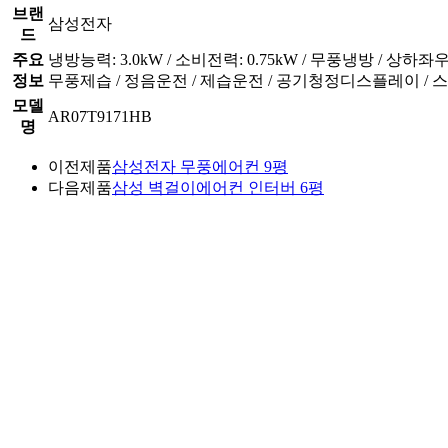
브랜
삼성전자
드
주요
냉방능력: 3.0kW / 소비전력: 0.75kW / 무풍냉방 / 상하
정보
무풍제습 / 정음운전 / 제습운전 / 공기청정디스플레이 / 
모델
AR07T9171HB
명
이전제품
삼성전자 무풍에어컨 9평
다음제품
삼성 벽걸이에어컨 인터버 6평