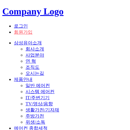
Company Logo
로그인
회원가입
삼성유아소개
회사소개
사업분야
연 혁
조직도
오시는길
제품안내
일반 에어컨
시스템 에어컨
IT/주변기기
TV/영상/음향
생활가전/기자재
주방가전
위생/소독
에어컨 종합세척