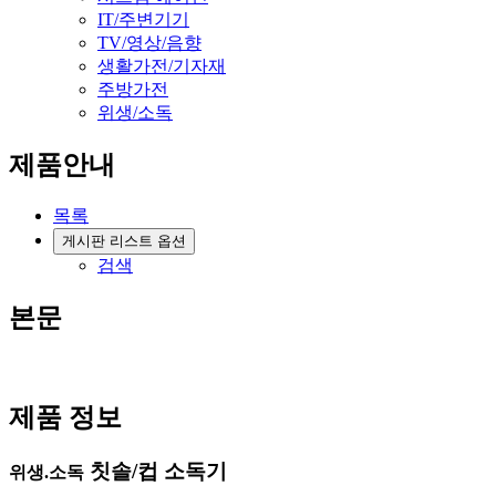
IT/주변기기
TV/영상/음향
생활가전/기자재
주방가전
위생/소독
제품안내
목록
게시판 리스트 옵션
검색
본문
제품 정보
칫솔/컵 소독기
위생.소독