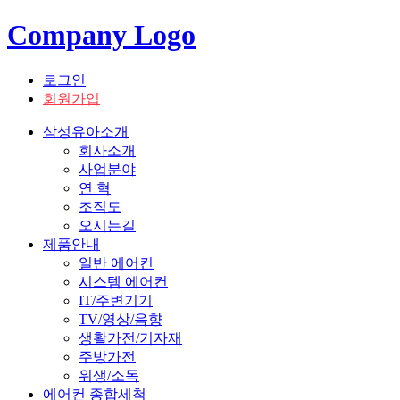
Company Logo
로그인
회원가입
삼성유아소개
회사소개
사업분야
연 혁
조직도
오시는길
제품안내
일반 에어컨
시스템 에어컨
IT/주변기기
TV/영상/음향
생활가전/기자재
주방가전
위생/소독
에어컨 종합세척