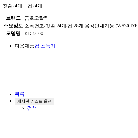
칫솔24개 + 컵24개
브랜드
금호오랄텍
주요정보
소독건조/칫솔 24개/컵 28개 음성안내기능 (W530 D19
모델명
KD-9100
다음제품
컵 소독기
목록
게시판 리스트 옵션
검색