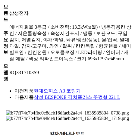
브
랜
삼성전자
드
에너지효율 3등급 / 소비전력: 13.3kWh(월) / 냉동겸용칸 상
주
칸 / 저온쿨링숙성 / 숙성시간표시 / 냉동 / 보관모드: 구입
요
김치, 저염김치, 야채/과일, 육류/생선(생동), 쌀/잡곡, 열대
정
과일, 감자/고구마, 와인 / 탈취 / 칸칸독립 / 항균핸들 / 세미
보
빌트인 / 칸칸전원 / 오토클로징 / LED라이팅 / 인버터 / 재
질 메탈 / 색상 리파인드이녹스 / 크기 693x1797x649mm
모
델
RQ33T7103S9
명
이전제품
현대오피스 A3 코팅기
다음제품
삼성 BESPOKE 김치플러스 뚜껑형 221 L