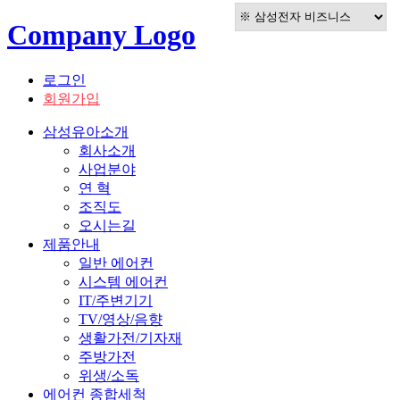
Company Logo
로그인
회원가입
삼성유아소개
회사소개
사업분야
연 혁
조직도
오시는길
제품안내
일반 에어컨
시스템 에어컨
IT/주변기기
TV/영상/음향
생활가전/기자재
주방가전
위생/소독
에어컨 종합세척