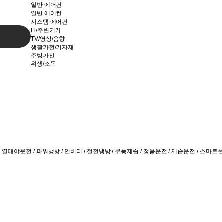
일반 에어컨
일반 에어컨
시스템 에어컨
IT/주변기기
TV/영상/음향
생활가전/기자재
주방가전
위생/소독
운전 / 열대야운전 / 파워냉방 / 인버터 / 절전냉방 / 무풍제습 / 정음운전 / 제습운전 / 스