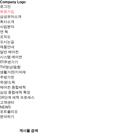
Company Logo
로그인
회원가입
삼성유아소개
회사소개
사업분야
연 혁
조직도
오시는길
제품안내
일반 에어컨
시스템 에어컨
IT/주변기기
TV/영상/음향
생활가전/기자재
주방가전
위생/소독
에어컨 종합세척
삼성 종합세척 특징
16단계 세척 프로세스
고객센터
NEWS
포트폴리오
문의하기
게시물 검색