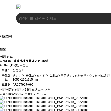
제품안내
본문
제품 정보
삼성전자 무풍에어컨 15평
일반에어컨
48.8㎡ (15평), 무풍인버터
브랜드
삼성전자
주요정
냉방능력: 6.0kW / 소비전력: 1.8kW / 무풍냉방 / 상하좌우바람 / 와이드
보
1055x299x215mm
모델명
AR15T9170HC
이전제품
삼성전자 23평 스탠드 에어컨
다음제품
삼성전자 무풍에어컨 13평